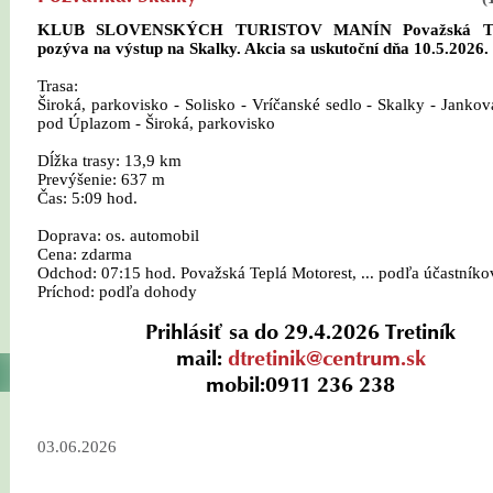
KLUB SLOVENSKÝCH TURISTOV MANÍN Považská Te
pozýva na výstup na Skalky. Akcia sa uskutoční dňa 10.5.2026.
Trasa:
Široká, parkovisko - Solisko - Vríčanské sedlo - Skalky - Jankov
pod Úplazom - Široká, parkovisko
Dĺžka trasy: 13,9 km
Prevýšenie: 637 m
Čas: 5:09 hod.
Doprava: os. automobil
Cena: zdarma
Odchod: 07:15 hod. Považská Teplá Motorest, ... podľa účastníko
Príchod: podľa dohody
Prihlásiť sa do 29.4.2026 Tretiník
mail:
dtretinik@centrum.sk
mobil:0911 236 238
03.06.2026