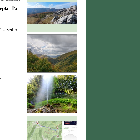
plá Ťa
á - Sedlo
v